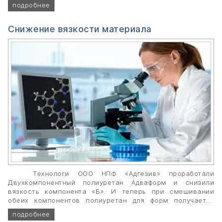
пенополиуретановая система для изготовления
подробнее
фасадного и интерьерного декора, молдингов, плинтусов
и других декоративных элементов.
Снижение вязкости материала
Технологи ООО НПФ «Адгезив» проработали
Двухкомпонентный полиуретан Адваформ и снизили
вязкость компонента «Б». И теперь при смешивании
обеих компонентов полиуретан для форм получается
менее вязкий и работа с ним значительно упрощается.
подробнее