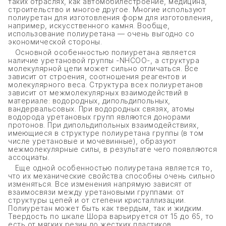
таких отраслях, как автомобилестроение, медицина,
строительство и многое другое. Многие используют
полиуретан для изготовления форм для изготовления,
например, искусственного камня. Вообще,
использование полиуретана — очень выгодно со
экономической стороны.
Основной особенностью полиуретана является
наличие уретановой группы -NHCOO-, а структура
молекулярной цепи может сильно отличаться. Все
зависит от строения, соотношения реагентов и
молекулярного веса. Структура всех полиуретанов
зависит от межмолекулярных взаимодействий в
материале: водородных, дипольдипольных,
вандервальсовых. При водородных связях, атомы
водорода уретановых групп являются донорами
протонов. При дипольдипольных взаимодействиях,
имеющиеся в структуре полиуретана группы (в том
числе уретановые и мочевинные), образуют
межмолекулярные силы, в результате чего появляются
ассоциаты.
Еще одной особенностью полиуретана является то,
что их механические свойства способны очень сильно
изменяться. Все изменения напрямую зависят от
взаимосвязи между уретановыми группами: от
структуры цепей и от степени кристаллизации.
Полиуретан может быть как твердым, так и жидким.
Твердость по шкале Шора варьируется от 15 до 65, то
есть от мягких резин до жестких пластиков.