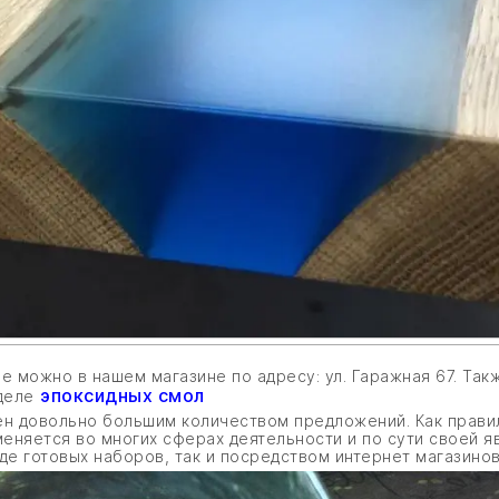
 можно в нашем магазине по адресу: ул. Гаражная 67. Так
эпоксидных смол
деле
лен довольно большим количеством предложений. Как прав
еняется во многих сферах деятельности и по сути своей я
де готовых наборов, так и посредством интернет магазинов