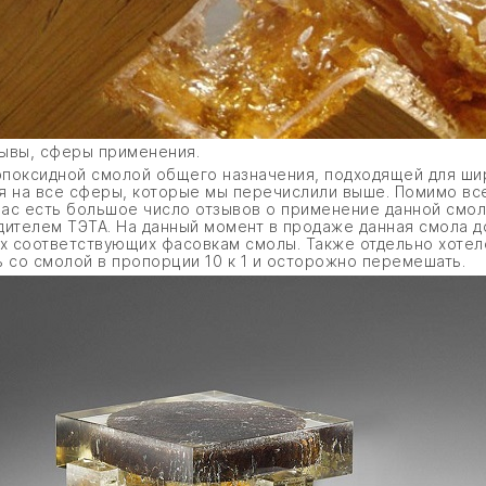
зывы, сферы применения.
эпоксидной смолой общего назначения, подходящей для ши
 на все сферы, которые мы перечислили выше. Помимо вс
 нас есть большое число отзывов о применение данной смо
ителем ТЭТА. На данный момент в продаже данная смола дост
х соответствующих фасовкам смолы. Также отдельно хотел
 со смолой в пропорции 10 к 1 и осторожно перемешать.