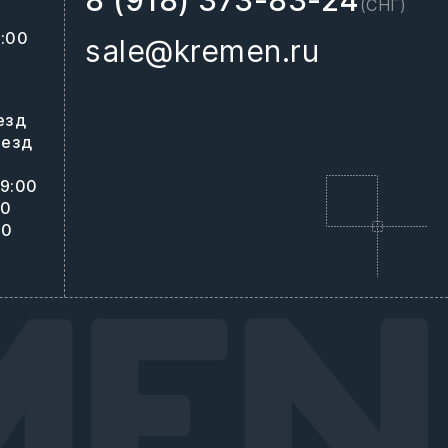
8 (918) 373-83-24
(СНГ)
8:00
sale@kremen.ru
0
езд
ъезд
19:00
00
00