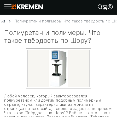
тьи
Полиуретан и полимеры. Что такое твёрдость по Ш
Полиуретан и полимеры. Что
такое твёрдость по Шору?
Любой человек, который заинтересовался
полиуретаном или другим подобным полимерным
сырьём, изучая характеристики материала на
страницах нашего сайта, невольно задаётся вопросом:
Что такое “Твёрдость по Шору”? Всё не так страшно и
сложно, как кажется. Позвольте объяснить. Твёрдость