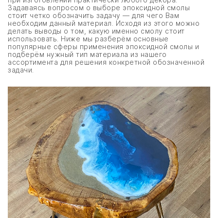
Задаваясь вопросом о выборе эпоксидной смолы
стоит четко обозначить задачу — для чего Вам
необходим данный материал. Исходя из этого можно
делать выводы о том, какую именно смолу стоит
использовать. Ниже мы разберём основные
популярные сферы применения эпоксидной смолы и
подберём нужный тип материала из нашего
ассортимента для решения конкретной обозначенной
задачи.