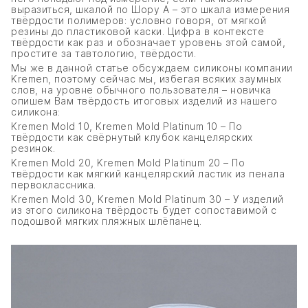
выразиться, шкалой по Шору А – это шкала измерения
твёрдости полимеров: условно говоря, от мягкой
резины до пластиковой каски. Цифра в контексте
твёрдости как раз и обозначает уровень этой самой,
простите за тавтологию, твёрдости.
Мы же в данной статье обсуждаем силиконы компании
Kremen, поэтому сейчас мы, избегая всяких заумных
слов, на уровне обычного пользователя – новичка
опишем Вам твёрдость итоговых изделий из нашего
силикона:
Kremen Mold 10, Kremen Mold Platinum 10 – По
твёрдости как свёрнутый клубок канцелярских
резинок.
Kremen Mold 20, Kremen Mold Platinum 20 – По
твёрдости как мягкий канцелярский ластик из пенала
первоклассника.
Kremen Mold 30, Kremen Mold Platinum 30 – У изделий
из этого силикона твёрдость будет сопоставимой с
подошвой мягких пляжных шлёпанец.