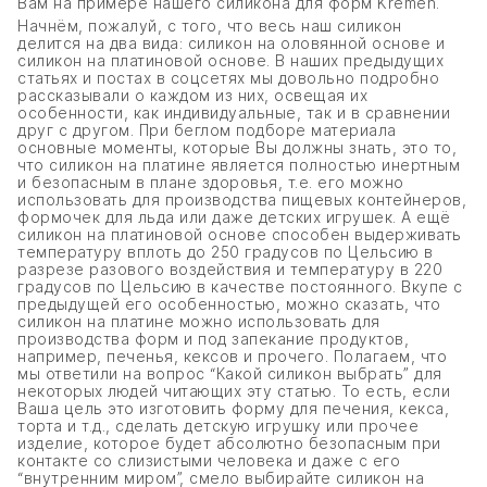
Вам на примере нашего силикона для форм Kremen.
Начнём, пожалуй, с того, что весь наш силикон
делится на два вида: силикон на оловянной основе и
силикон на платиновой основе. В наших предыдущих
статьях и постах в соцсетях мы довольно подробно
рассказывали о каждом из них, освещая их
особенности, как индивидуальные, так и в сравнении
друг с другом. При беглом подборе материала
основные моменты, которые Вы должны знать, это то,
что силикон на платине является полностью инертным
и безопасным в плане здоровья, т.е. его можно
использовать для производства пищевых контейнеров,
формочек для льда или даже детских игрушек. А ещё
силикон на платиновой основе способен выдерживать
температуру вплоть до 250 градусов по Цельсию в
разрезе разового воздействия и температуру в 220
градусов по Цельсию в качестве постоянного. Вкупе с
предыдущей его особенностью, можно сказать, что
силикон на платине можно использовать для
производства форм и под запекание продуктов,
например, печенья, кексов и прочего. Полагаем, что
мы ответили на вопрос “Какой силикон выбрать” для
некоторых людей читающих эту статью. То есть, если
Ваша цель это изготовить форму для печения, кекса,
торта и т.д., сделать детскую игрушку или прочее
изделие, которое будет абсолютно безопасным при
контакте со слизистыми человека и даже с его
“внутренним миром”, смело выбирайте силикон на