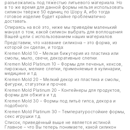
разъезжались под тяжестью литьевого материала. Но
в то же время для данной формы нельзя использовать
силикон твёрже 50 единиц по Шору А, ибо тогда
готовое изделие будет крайне проблематично
доставать.
Опираясь на всё это, ниже мы приведём маленький
мануал о том, какой силикон выбрать для воплощения
Вашей цели с использованием наших материалов.
Представим, что название силикона – это форма, из
которой он сделан, и тогда:
Kremen Mold 10 – Мелкая бижутерия из пластика или
смолы, мыло, свечи, декоративные слепки.
Kremen Mold Platinum 10 – Формы для печенья, кексов,
пирожных, мелкие слепки, применяемые в кулинарии,
медицине и т.д.
Kremen Mold 20 – Мелкий декор из пластика и смолы,
фигурки, статуэтки и прочее.
Kremen Mold Platinum 20 – Контейнеры для продуктов,
формы для обжига и т.д.
Kremen Mold 30 – Формы под литьё гипса, декора и
подобного.
Kremen Mold Platinum 30 – Температуростойкие формы,
секс игрушки т.д.
Список, приведённый выше не является истиной.
Главное – что Вы теперь понимаете, какой силикон