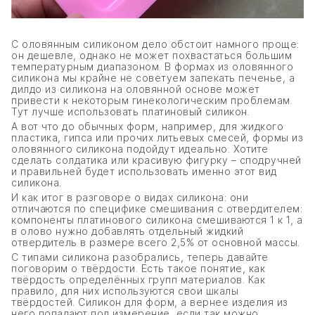
С оловянным силиконом дело обстоит намного проще:
он дешевле, однако не может похвастаться большим
температурным диапазоном. В формах из оловянного
силикона мы крайне не советуем запекать печенье, а
дилдо из силикона на оловянной основе может
привести к некоторым гинекологическим проблемам.
Тут лучше использовать платиновый силикон.
А вот что до обычных форм, например, для жидкого
пластика, гипса или прочих литьевых смесей, формы из
оловянного силикона подойдут идеально. Хотите
сделать солдатика или красивую фигурку – сподручней
и правильней будет использовать именно этот вид
силикона.
И как итог в разговоре о видах силикона: они
отличаются по специфике смешивания с отвердителем:
компоненты платинового силикона смешиваются 1 к 1, а
в олово нужно добавлять отдельный жидкий
отвердитель в размере всего 2,5% от основной массы.
С типами силикона разобрались, теперь давайте
поговорим о твёрдости. Есть такое понятие, как
твёрдость определённых групп материалов. Как
правило, для них используются свои шкалы
твёрдостей. Силикон для форм, а вернее изделия из
него попадают под измерение, если так можно