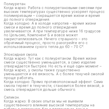
Полиуретан.
Когда жарко: Работа с полиуретановыми смесями при
высоких температурах существенно ускоряет процесс
полимеризации – сокращается время жизни и время
до полного отверждения.
Когда холодно: А в холоде напротив – время жизни
смеси и время до полного отверждения
увеличивается. А при температуре ниже 16 градусов
по Цельсию, Компонент Б и вовсе может
закристаллизоваться. Ничего страшного – это
обратимый процесс, просто разогрейте его с
использованием сухого тепла до 60 – 70 С°.
Эпоксидная смола.
Когда жарко: Тут как с полиуретаном: Время жизни
смеси существенно уменьшается, а само изделие
отверждается быстрее. Но есть и ещё один момент –
Когда жарко, у смолы также существенно
уменьшается и её вязкость. А с более текучей смолой
проще работать.
Когда холодно: Прямо противоположный эффект. Сама
смола теряет в текучести, становится более вязкой, а
смесь отверждается дольше обычного.
Силикон.
Когда жарко: В своих опытах мы не выявили
существенного влияние высокой температуры на
работу с силиконом. Как с платиновым, так и с