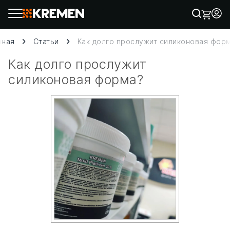
вная
Статьи
Как долго прослужит силиконовая фор
Как долго прослужит
силиконовая форма?