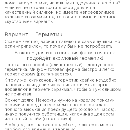
домашних условиях, используя подручные средства?
Если вы не готовы тратить свои деньги на
качественный силикон, но имеете непреодолимое
желание «похимичить», то ловите самые известные
«кустарные» варианты.
Вариант 1. Герметик.
Скажем честно, вариант далеко не самый лучший. Но,
если «припекло», то почему бы и не попробовать.
Важно – для изготовления форм точно не
подойдёт акриловый герметик!
Плюс этого способа (единственный) – доступность
герметика. Минус – готовая форма быстро и легко
теряет форму (растягивается).
К тому же, силиконовый герметик крайне неудобно
наносить на изделие из-за липкости. Некоторые
добавляют в герметик крахмал, чтобы он уж слишком
не прилипал.
Сохнет долго. Наносить нужно на изделие тонкими
слоями и перед нанесением нового слоя ждать
полного высыхания предыдущего (около 24 часов),
иначе получится субстанция, напоминающая всем
известный слайм (он же лизун).
В общем, этот вариант подойдёт, если есть много
свободного времени и терпения.