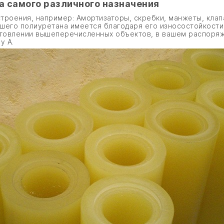
 самого различного назначения
роения, например: Амортизаторы, скребки, манжеты, клапа
ашего полиуретана имеется благодаря его износостойкост
готовлении вышеперечисленных объектов, в вашем распоря
у А.