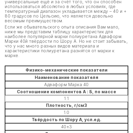
универсальные ещё и за счёт того, что он способен
использоваться абсолютно в любых условиях, где
температурный диапазон укладывается между – 40 и +
80 градусов по Цельсию, что является довольно
весомым преимуществом.
Если же обывательского опыта описания Вам мало,
ниже мы представим таблицу характеристик для
наиболее популярной марки полиуретана Адваформ.
Марки 40й твёрдости по Шору А. Но не стоит забывать,
что у нас много разных видов материала и
характеристики полиуретана разнятся от марки к
марке.
Физико-механические показатели
Наименование показателя
Адваформ Марка 40
Соотношение компонентов А : Б, по массе
1:1
Плотность, г/см3
1.0
Твёрдость по Шору А, усл.ед.
40±3