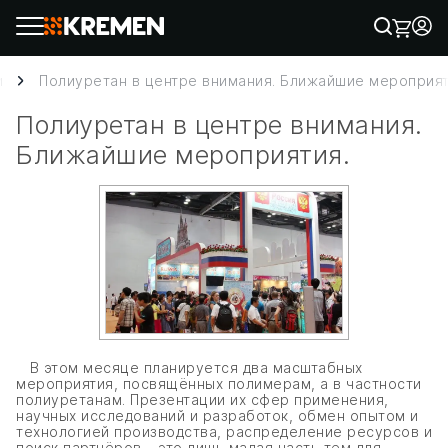
и
Полиуретан в центре внимания. Ближайшие мероприят
Полиуретан в центре внимания.
Ближайшие мероприятия.
В этом месяце планируется два масштабных
мероприятия, посвящённых полимерам, а в частности
полиуретанам. Презентации их сфер применения,
научных исследований и разработок, обмен опытом и
технологией производства, распределение ресурсов и
поиск партнёров – это лишь малая часть тем для