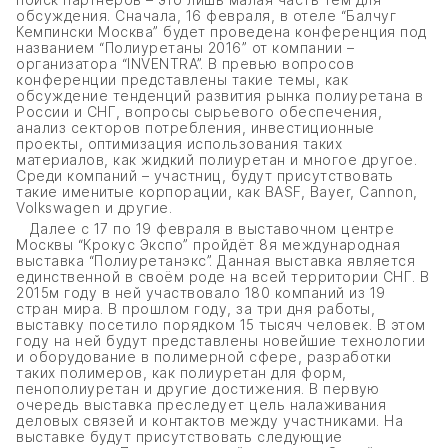
обсуждения. Сначала, 16 февраля, в отеле “Балчуг
Кемпински Москва” будет проведена конференция под
названием “Полиуретаны 2016” от компании –
организатора “INVENTRA”. В превью вопросов
конференции представлены такие темы, как
обсуждение тенденций развития рынка полиуретана в
России и СНГ, вопросы сырьевого обеспечения,
анализ секторов потребления, инвестиционные
проекты, оптимизация использования таких
материалов, как жидкий полиуретан и многое другое.
Среди компаний – участниц, будут присутствовать
такие именитые корпорации, как BASF, Bayer, Cannon,
Volkswagen и другие.
Далее с 17 по 19 февраля в выставочном центре
Москвы “Крокус Экспо” пройдёт 8я международная
выставка “Полиуретанэкс”. Данная выставка является
единственной в своём роде на всей территории СНГ. В
2015м году в ней участвовало 180 компаний из 19
стран мира. В прошлом году, за три дня работы,
выставку посетило порядком 15 тысяч человек. В этом
году на ней будут представлены новейшие технологии
и оборудование в полимерной сфере, разработки
таких полимеров, как полиуретан для форм,
пенополиуретан и другие достижения. В первую
очередь выставка преследует цель налаживания
деловых связей и контактов между участниками. На
выставке будут присутствовать следующие