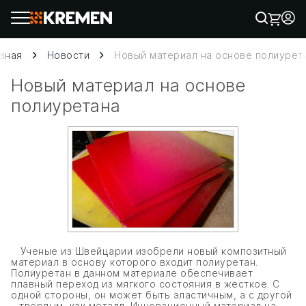
вная
Новости
Новый материал на основе полиурет
Новый материал на основе
полиуретана
Ученые из Швейцарии изобрели новый композитный
материал в основу которого входит полиуретан.
Полиуретан в данном материале обеспечивает
плавный переход из мягкого состояния в жесткое. C
одной стороны, он может быть эластичным, а с другой
– твердым, как металл. Инновационный материал на