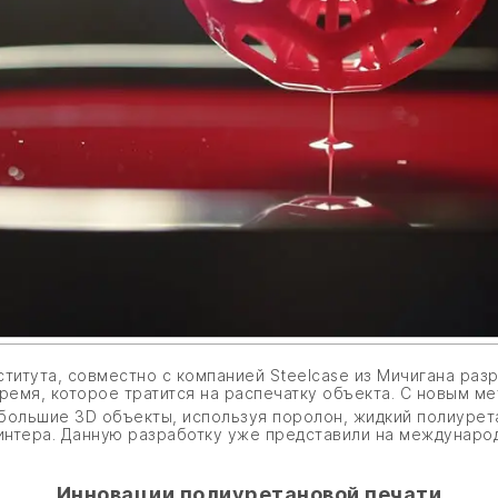
итута, совместно с компанией Steelcase из Мичигана разр
ремя, которое тратится на распечатку объекта. С новым м
ольшие 3D объекты, используя поролон, жидкий полиурета
нтера. Данную разработку уже представили на междунаро
Инновации полиуретановой печати