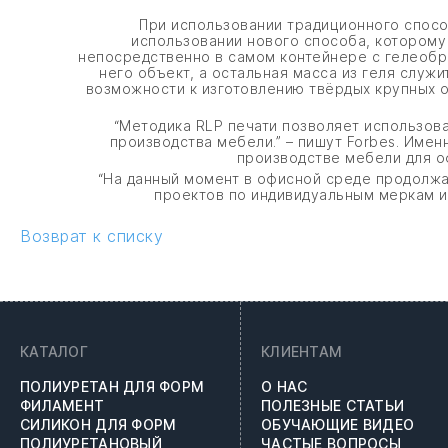
При использовании традиционного способ
использовании нового способа, которому д
непосредственно в самом контейнере с гелеобра
него объект, а остальная масса из геля служ
возможности к изготовлению твёрдых крупных о
“Методика RLP печати позволяет использоват
производства мебели.” – пишут Forbes. Именн
производстве мебели для о
“На данный момент в офисной среде продолжае
проектов по индивидуальным меркам и 
Возврат к списку
КАТАЛОГ
КЛИЕНТАМ
ПОЛИУРЕТАН ДЛЯ ФОРМ
О НАС
ФИЛАМЕНТ
ПОЛЕЗНЫЕ СТАТЬИ
СИЛИКОН ДЛЯ ФОРМ
ОБУЧАЮЩИЕ ВИДЕО
ПОЛИУРЕТАНОВЫЙ
ЧАСТЫЕ ВОПРОСЫ