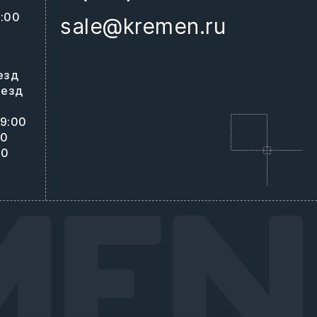
8:00
sale@kremen.ru
0
езд
ъезд
19:00
00
00