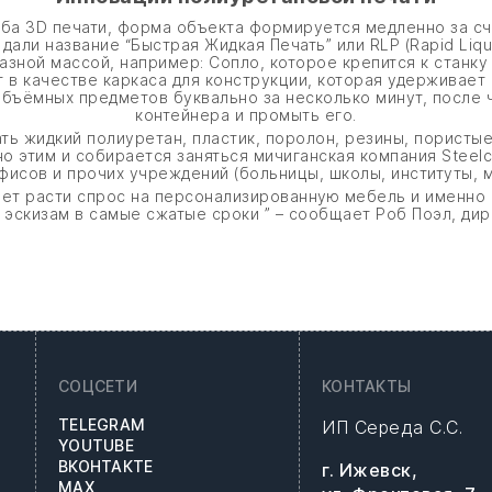
а 3D печати, форма объекта формируется медленно за счё
али название “Быстрая Жидкая Печать” или RLP (Rapid Liqu
зной массой, например: Сопло, которое крепится к станку 
ит в качестве каркаса для конструкции, которая удерживае
бъёмных предметов буквально за несколько минут, после ч
контейнера и промыть его.
ь жидкий полиуретан, пластик, поролон, резины, пористы
о этим и собирается заняться мичиганская компания Steelc
фисов и прочих учреждений (больницы, школы, институты, м
т расти спрос на персонализированную мебель и именно 3
эскизам в самые сжатые сроки ” – сообщает Роб Поэл, дир
СОЦСЕТИ
КОНТАКТЫ
TELEGRAM
ИП Середа С.С.
YOUTUBE
ВКОНТАКТЕ
г. Ижевск,
MAX